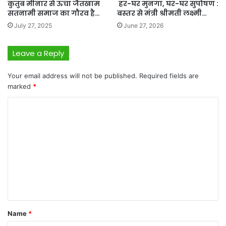
कुतुब मीनार से ऊँचा जैतखाम
हर-घर मुनगा, घर-घर सुपोषण :
सतनामी समाज का गौरव है…
बस्तर से मंत्री श्रीमती लक्ष्मी…
July 27, 2025
June 27, 2026
Leave a Reply
Your email address will not be published.
Required fields are
marked
*
C
o
m
m
e
n
t
*
Name
*