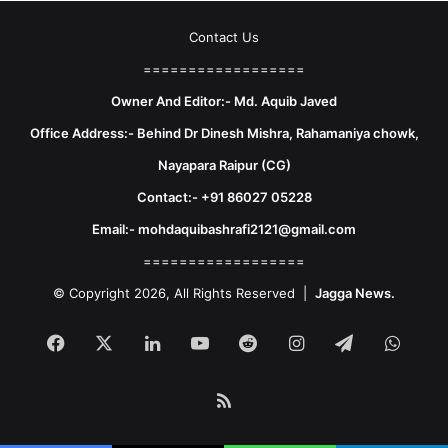
Contact Us
==================
Owner And Editor:- Md. Aquib Javed
Office Address:- Behind Dr Dinesh Mishra, Rahamaniya chowk,
Nayapara Raipur (CG)
Contact:- +91 86027 05228
Email:- mohdaquibashrafi2121@gmail.com
==================
© Copyright 2026, All Rights Reserved |
Jagga News.
Facebook
X
LinkedIn
YouTube
Reddit
Instagram
Telegram
What
RSS