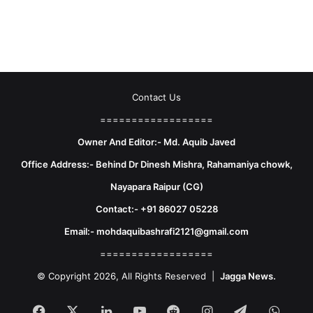
Contact Us
==================
Owner And Editor:- Md. Aquib Javed
Office Address:- Behind Dr Dinesh Mishra, Rahamaniya chowk,
Nayapara Raipur (CG)
Contact:- +91 86027 05228
Email:- mohdaquibashrafi2121@gmail.com
==================
© Copyright 2026, All Rights Reserved |
Jagga News.
Facebook
X
LinkedIn
YouTube
Reddit
Instagram
Telegram
What