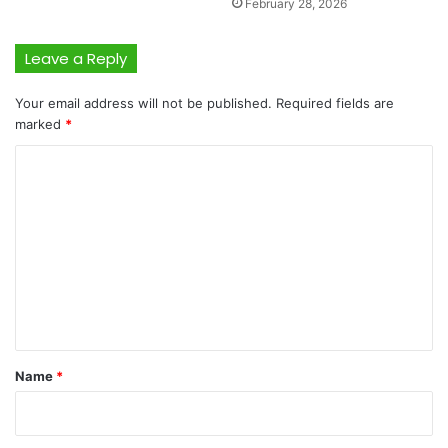
February 28, 2026
Leave a Reply
Your email address will not be published.
Required fields are
marked
*
C
o
m
m
e
n
t
*
Name
*