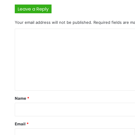
Leave a Reply
Your email address will not be published.
Required fields are 
C
o
m
m
e
n
t
*
Name
*
Email
*