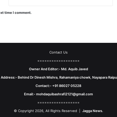
ext time I comment.
Contact Us
==================
Owner And Editor:- Md. Aquib Javed
e Address:- Behind Dr Dinesh Mishra, Rahamaniya chowk, Nayapara Raipu
Contact:- +91 86027 05228
Email:- mohdaquibashrafi2121@gmail.com
==================
© Copyright 2026, All Rights Reserved |
Jagga News.