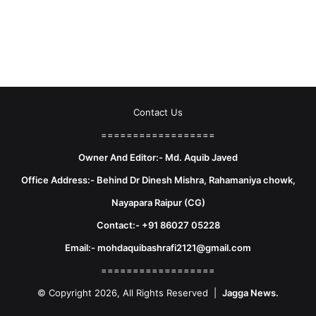
Contact Us
==================
Owner And Editor:- Md. Aquib Javed
Office Address:- Behind Dr Dinesh Mishra, Rahamaniya chowk,
Nayapara Raipur (CG)
Contact:- +91 86027 05228
Email:- mohdaquibashrafi2121@gmail.com
==================
© Copyright 2026, All Rights Reserved |
Jagga News.