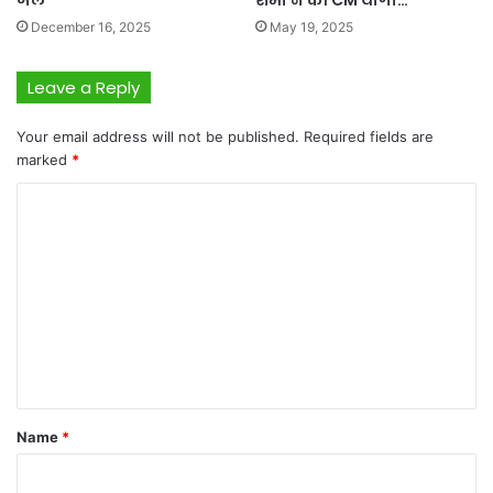
December 16, 2025
May 19, 2025
Leave a Reply
Your email address will not be published.
Required fields are
marked
*
C
o
m
m
e
n
t
*
Name
*