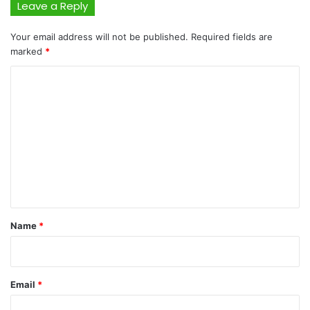
Leave a Reply
Your email address will not be published.
Required fields are
marked
*
C
o
m
m
e
n
t
*
Name
*
Email
*