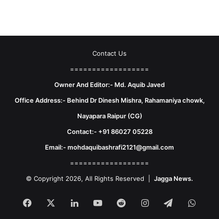
Contact Us
==================
Owner And Editor:- Md. Aquib Javed
Office Address:- Behind Dr Dinesh Mishra, Rahamaniya chowk,
Nayapara Raipur (CG)
Contact:- +91 86027 05228
Email:- mohdaquibashrafi2121@gmail.com
==================
© Copyright 2026, All Rights Reserved |
Jagga News.
Facebook
X
LinkedIn
YouTube
Reddit
Instagram
Telegram
What