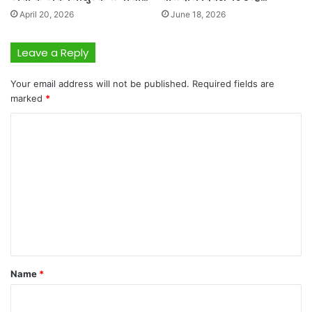
April 20, 2026
June 18, 2026
Leave a Reply
Your email address will not be published.
Required fields are
marked
*
C
o
m
m
e
n
t
*
Name
*