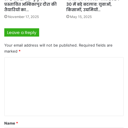
प्रस्तावित अम्बिकापुर दौरा की
30 में बड़े बदलाव: युवाओं,
तैयारियों का…
किसानों, उद्यमियों…
November 17, 2025
May 15, 2025
Leave a Reply
Your email address will not be published.
Required fields are
marked
*
C
o
m
m
e
n
t
*
Name
*