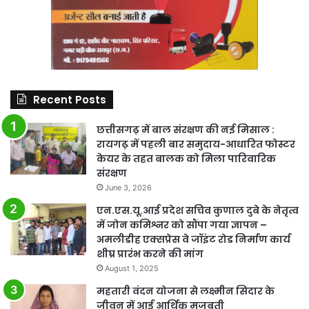
Recent Posts
छत्तीसगढ़ में बाल संरक्षण की नई मिसाल :
रायगढ़ में पहली बार समुदाय-आधारित फोस्टर
केयर के तहत बालक को मिला पारिवारिक
संरक्षण
June 3, 2026
एन.एस.यू.आई प्रदेश सचिव कुणाल दुबे के नेतृत्व
में जोन कमिश्नर को सौंपा गया ज्ञापन –
अमलीडीह एक्सप्रेस वे जॉइंट रोड निर्माण कार्य
शीघ्र प्रारंभ करने की मांग
August 1, 2025
महतारी वंदन योजना से लक्ष्मीन सिदार के
जीवन में आई आर्थिक मजबूती