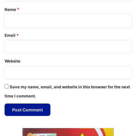
*
Name
*
Email
*
Website
Save my name, email, and website in this browser for the next
time I comment.