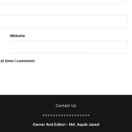
Website
ext time I comment.
Contact Us
==================
Owner And Editor:- Md. Aquib Javed