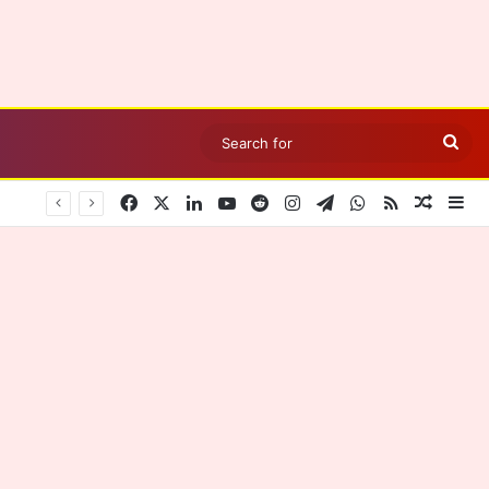
Sea
for
Facebook
X
LinkedIn
YouTube
Reddit
Instagram
Telegram
WhatsApp
RSS
Random
Si