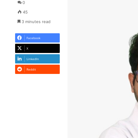
0
45
3 minutes read
Facebook
X
LinkedIn
Reddit