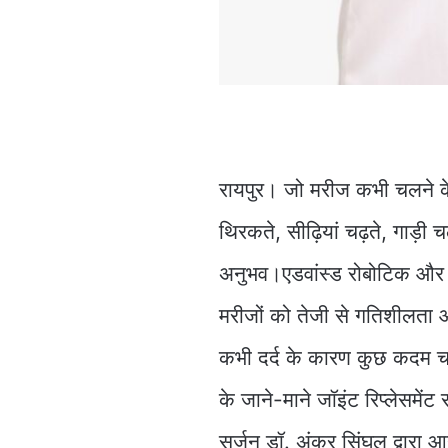
रायपुर। जो मरीज कभी चलने के
थिरकते, सीढ़ियां चढ़ते, गाड़
अनुभव।एडवांस्ड रोबोटिक और मि
मरीजों को तेजी से गतिशीलता औ
कभी दर्द के कारण कुछ कदम चल
के जाने-माने जॉइंट रिप्लेसमेंट
सर्जन डॉ. अंकुर सिंघल द्वारा आय