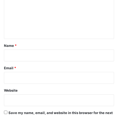
m
m
e
n
t
*
Name
*
Email
*
Website
Save my name, email, and website in this browser for the next