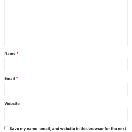
m
m
e
n
t
*
Name
*
Email
*
Website
Save my name, email, and website in this browser for the next