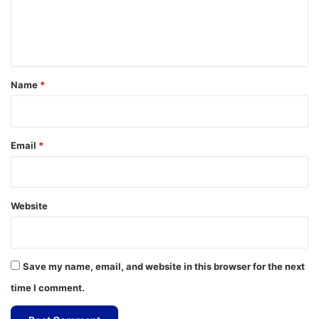
e
n
t
*
Name
*
Email
*
Website
Save my name, email, and website in this browser for the next
time I comment.