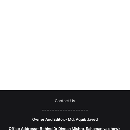
Contact Us
==================
Owner And Editor:- Md. Aquib Javed
Office Address:- Behind Dr Dinesh Mishra, Rahamaniya chowk,