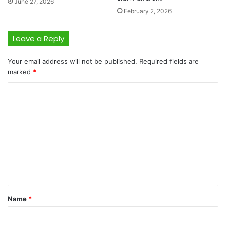
June 27, 2026
February 2, 2026
Leave a Reply
Your email address will not be published.
Required fields are
marked
*
C
o
m
m
e
n
t
*
Name
*