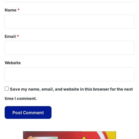
*
Name
*
Email
*
Website
Save my name, email, and website in this browser for the next
time I comment.