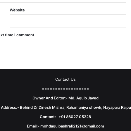
Website
ext time I comment.
Contact Us
==================
Owner And Editor:- Md. Aquib Javed
e Address:- Behind Dr Dinesh Mishra, Rahamaniya chowk, Nayapara Raipu
Contact:- +91 86027 05228
Email:- mohdaquibashrafi2121@gmail.com