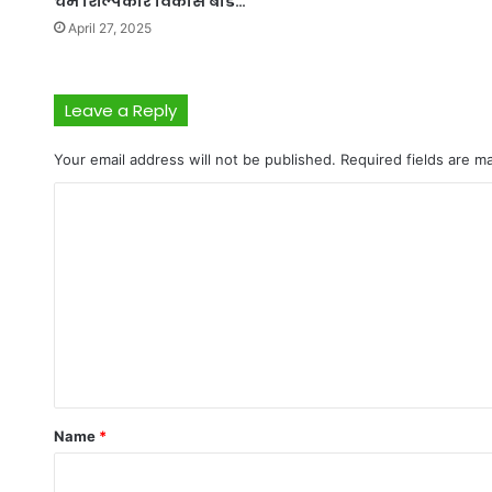
चर्म शिल्पकार विकास बोर्ड…
April 27, 2025
Leave a Reply
Your email address will not be published.
Required fields are 
C
o
m
m
e
n
t
*
Name
*