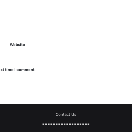
Website
ext time I comment.
Contact Us
==================