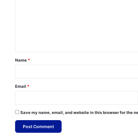
o
m
m
e
n
t
*
Name
*
Email
*
Save my name, email, and website in this browser for the n