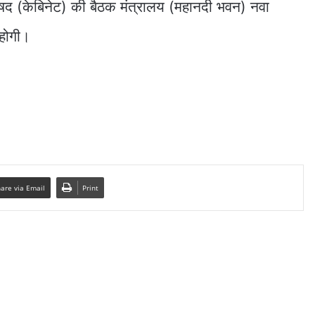
परिषद (केबिनेट) की बैठक मंत्रालय (महानदी भवन) नवा
होगी।
are via Email
Print