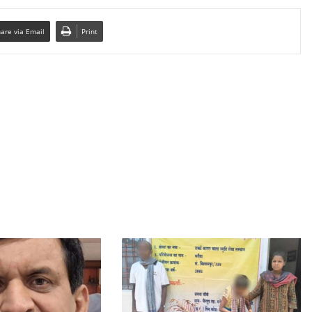
are via Email
Print