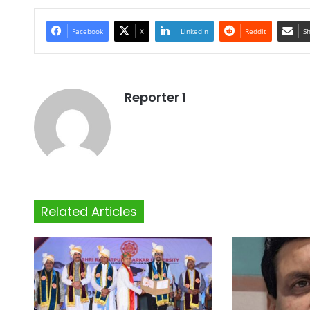
Facebook
X
LinkedIn
Reddit
Sh
Reporter 1
Related Articles