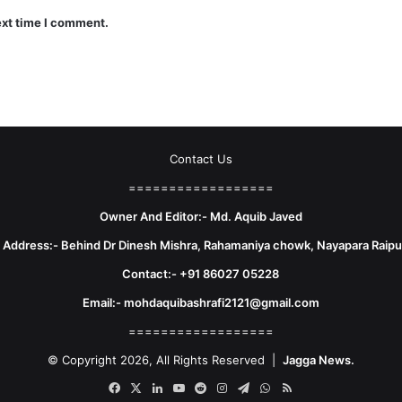
ext time I comment.
Contact Us
==================
Owner And Editor:- Md. Aquib Javed
e Address:- Behind Dr Dinesh Mishra, Rahamaniya chowk, Nayapara Raipu
Contact:- +91 86027 05228
Email:- mohdaquibashrafi2121@gmail.com
==================
© Copyright 2026, All Rights Reserved |
Jagga News.
Facebook
X
LinkedIn
YouTube
Reddit
Instagram
Telegram
WhatsApp
RSS