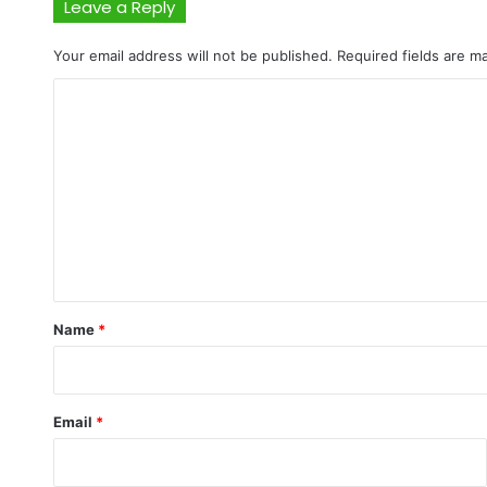
Leave a Reply
Your email address will not be published.
Required fields are 
C
o
m
m
e
n
t
*
Name
*
Email
*