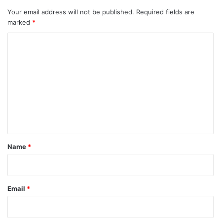
Your email address will not be published.
Required fields are
marked
*
C
o
m
m
e
n
t
*
Name
*
Email
*