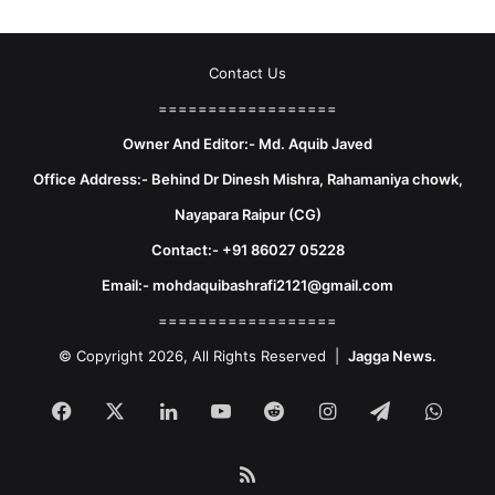
Contact Us
==================
Owner And Editor:- Md. Aquib Javed
Office Address:- Behind Dr Dinesh Mishra, Rahamaniya chowk,
Nayapara Raipur (CG)
Contact:- +91 86027 05228
Email:- mohdaquibashrafi2121@gmail.com
==================
© Copyright 2026, All Rights Reserved |
Jagga News.
Facebook
X
LinkedIn
YouTube
Reddit
Instagram
Telegram
What
RSS