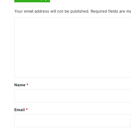
Your email address will not be published.
Required fields are 
C
o
m
m
e
n
t
*
Name
*
Email
*