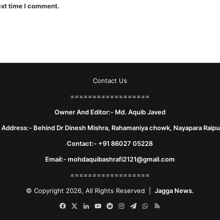
ext time I comment.
Contact Us
==================
Owner And Editor:- Md. Aquib Javed
e Address:- Behind Dr Dinesh Mishra, Rahamaniya chowk, Nayapara Raipu
Contact:- +91 86027 05228
Email:- mohdaquibashrafi2121@gmail.com
==================
© Copyright 2026, All Rights Reserved |
Jagga News.
Facebook
X
LinkedIn
YouTube
Reddit
Instagram
Telegram
WhatsApp
RSS