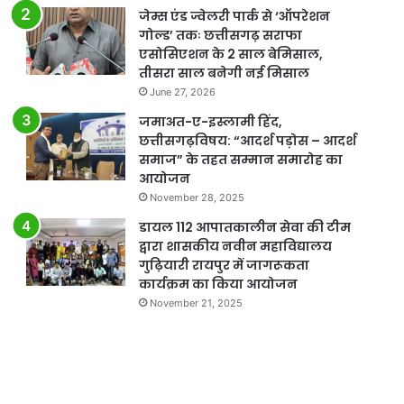
जेम्स एंड ज्वेलरी पार्क से ‘ऑपरेशन
गोल्ड’ तकः छत्तीसगढ़ सराफा
एसोसिएशन के 2 साल बेमिसाल,
तीसरा साल बनेगी नई मिसाल
June 27, 2026
जमाअत-ए-इस्लामी हिंद,
छत्तीसगढ़विषय: “आदर्श पड़ोस – आदर्श
समाज” के तहत सम्मान समारोह का
आयोजन
November 28, 2025
डायल 112 आपातकालीन सेवा की टीम
द्वारा शासकीय नवीन महाविद्यालय
गुढ़ियारी रायपुर में जागरूकता
कार्यक्रम का किया आयोजन
November 21, 2025