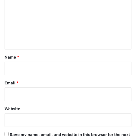
o
m
m
e
n
t
*
Name
*
Email
*
Website
Save my name, email, and website in this browser for the next