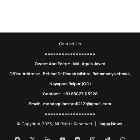
Contact Us
==================
Owner And Editor:- Md. Aquib Javed
Office Address:- Behind Dr Dinesh Mishra, Rahamaniya chowk,
Nayapara Raipur (CG)
Contact:- +91 86027 05228
Email:- mohdaquibashrafi2121@gmail.com
==================
© Copyright 2026, All Rights Reserved |
Jagga News.
Facebook
X
LinkedIn
YouTube
Reddit
Instagram
Telegram
What