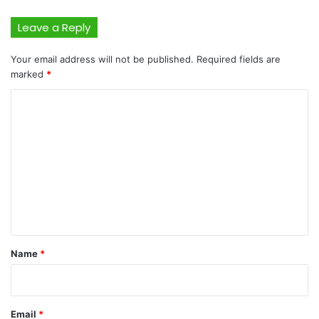
Leave a Reply
Your email address will not be published.
Required fields are
marked
*
C
o
m
m
e
n
t
*
Name
*
Email
*