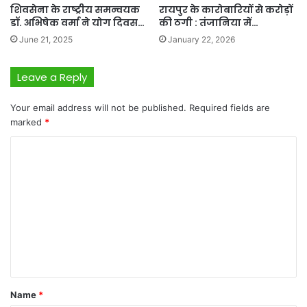
शिवसेना के राष्ट्रीय समन्वयक
रायपुर के कारोबारियों से करोड़ों
डॉ. अभिषेक वर्मा ने योग दिवस…
की ठगी : तंजानिया में…
June 21, 2025
January 22, 2026
Leave a Reply
Your email address will not be published.
Required fields are
marked
*
C
o
m
m
e
n
t
*
Name
*