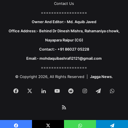
Contact Us
==================
Owner And Editor:- Md. Aquib Javed
Office Address:- Behind Dr Dinesh Mishra, Rahamaniya chowk,
Nayapara Raipur (CG)
Contact:- +91 86027 05228
Email:- mohdaquibashrafi2121@gmail.com
==================
© Copyright 2026, All Rights Reserved |
Jagga News.
Facebook
X
LinkedIn
YouTube
Reddit
Instagram
Telegram
What
RSS