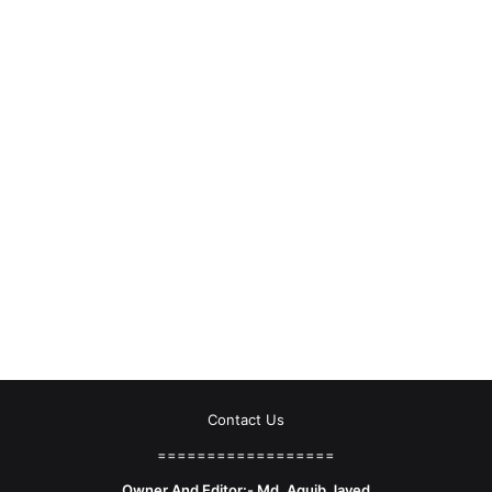
Contact Us
==================
Owner And Editor:- Md. Aquib Javed