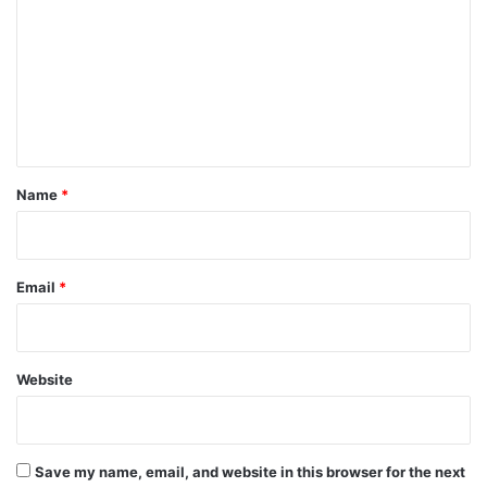
m
m
e
n
t
*
Name
*
Email
*
Website
Save my name, email, and website in this browser for the next