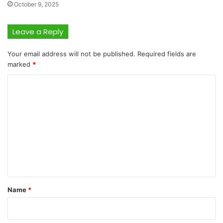
October 9, 2025
Leave a Reply
Your email address will not be published.
Required fields are
marked
*
C
o
m
m
e
n
t
*
Name
*