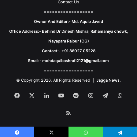
Contact Us
==================
Owner And Editor:- Md. Aquib Javed
Office Address:- Behind Dr Dinesh Mishra, Rahamaniya chowk,
Nayapara Raipur (CG)
Contact:- +91 86027 05228
Email:- mohdaquibashrafi2121@gmail.com
==================
© Copyright 2026, All Rights Reserved |
Jagga News.
Facebook
X
LinkedIn
YouTube
Reddit
Instagram
Telegram
What
RSS