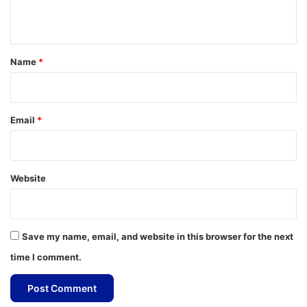
n
t
*
Name
*
Email
*
Website
Save my name, email, and website in this browser for the next
time I comment.