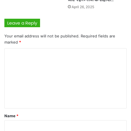
April 26, 2025
Leave a Reply
Your email address will not be published.
Required fields are
marked
*
C
o
m
m
e
n
t
*
Name
*