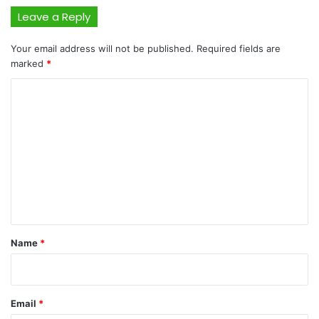
Leave a Reply
Your email address will not be published.
Required fields are
marked
*
C
o
m
m
e
n
t
*
Name
*
Email
*