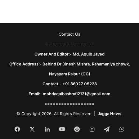
Contact Us
==================
Owner And Editor:- Md. Aquib Javed
Office Address:- Behind Dr Dinesh Mishra, Rahamaniya chowk,
Nayapara Raipur (CG)
Contact:- +91 86027 05228
Email:- mohdaquibashrafi2121@gmail.com
==================
© Copyright 2026, All Rights Reserved |
Jagga News.
Facebook
X
LinkedIn
YouTube
Reddit
Instagram
Telegram
What