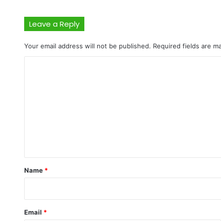
Leave a Reply
Your email address will not be published.
Required fields are 
C
o
m
m
e
n
t
*
Name
*
Email
*