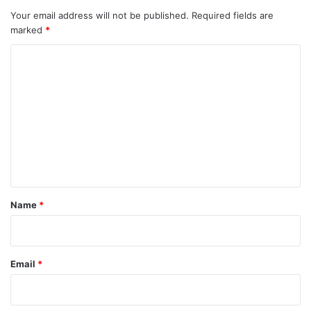
Your email address will not be published.
Required fields are
marked
*
C
o
m
m
e
n
t
*
Name
*
Email
*