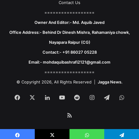
Contact Us
==================
Owner And Editor:- Md. Aquib Javed
Office Address:- Behind Dr Dinesh Mishra, Rahamaniya chowk,
Nayapara Raipur (CG)
Contact:- +91 86027 05228
Email:- mohdaquibashrafi2121@gmail.com
==================
© Copyright 2026, All Rights Reserved |
Jagga News.
Facebook
X
LinkedIn
YouTube
Reddit
Instagram
Telegram
What
RSS