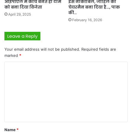
आईपीएल में कोच बनते ही टीम
इस नाकाबिल, जाहिल को
को बना दिया विजेता
चेयरमैन बना दिया है…, पाक
की…
April 29, 2025
February 16, 2026
Leave a Reply
Your email address will not be published.
Required fields are
marked
*
C
o
m
m
e
n
t
*
Name
*